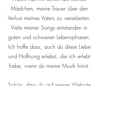
Mädchen, meine Trauer über den
Verlust meines Vaters zu verarbeiten.
Viele meiner Songs entstanden in
guten und schweren Lebensphasen.
Ich hoffe dass, auch du diese Liebe
und Hoffnung erlebst, die ich erlebt
habe, wenn du meine Musik hörst.
Schön, dass du auf meiner Website
bist.
Du kannst hier meine Musik
entdecken, mich für ein Event
buchen oder eine Gesangstunde